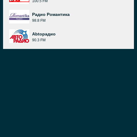
100.5 FM
Радио Романтика
98.8 FM
Abtoрадио
90.3 FM