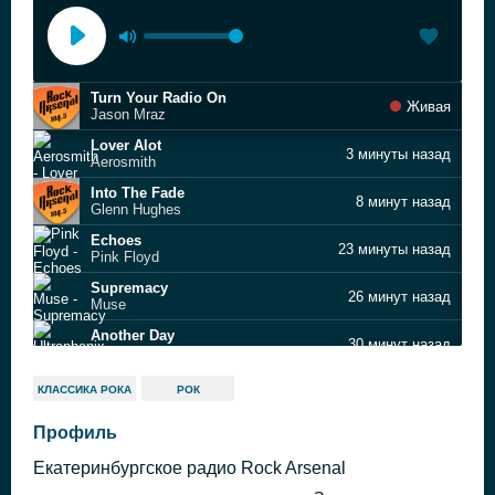
Turn Your Radio On
Живая
Jason Mraz
Lover Alot
3 минуты назад
Aerosmith
Into The Fade
8 минут назад
Glenn Hughes
Echoes
23 минуты назад
Pink Floyd
Supremacy
26 минут назад
Muse
Another Day
30 минут назад
Ultraphonix
Cleansed by Fire
35 минут назад
КЛАССИКА РОКА
РОК
Alice Cooper
Buck Wild
Профиль
50 минут назад
Ryan Langdon
Екатеринбургское радио Rock Arsenal
Rain Is Falling
54 минуты назад
Electric Light Orchestra