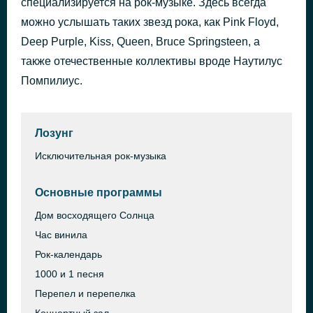
специализируется на рок-музыке. Здесь всегда
Ruby
можно услышать таких звезд рока, как Pink Floyd,
1 час назад
Kaiser Chiefs
Deep Purple, Kiss, Queen, Bruce Springsteen, а
также отечественные коллективы вроде Наутилус
Помпилиус.
Лозунг
Исключительная рок-музыка
Основные программы
Дом восходящего Солнца
Час винила
Рок-календарь
1000 и 1 песня
Перепел и перепелка