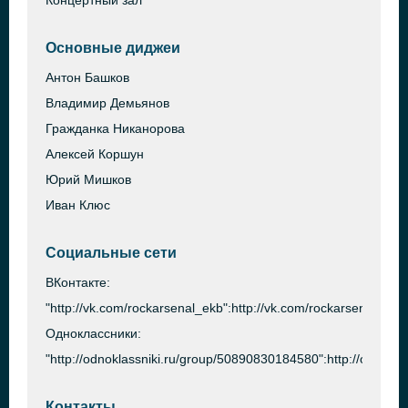
Концертный зал
Основные диджеи
Антон Башков
Владимир Демьянов
Гражданка Никанорова
Алексей Коршун
Юрий Мишков
Иван Клюс
Социальные сети
ВКонтакте:
"http://vk.com/rockarsenal_ekb":http://vk.com/rockarsenal_ekb
Одноклассники:
"http://odnoklassniki.ru/group/50890830184580":http://odnok
Контакты