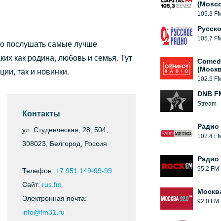
(Mosc
105.3 F
Русск
105.7 F
жно послушать самые лучше
ких как родина, любовь и семья. Тут
Comed
(Москв
ии, так и новинки.
102.5 F
DNB F
Stream
Контакты
Радио
ул. Студенческая, 28, 504,
102.4 F
308023, Белгород, Россия
Радио
95.2 FM
Телефон:
+7 951 149-99-99
Сайт:
rus.fm
Москв
Электронная почта:
92.0 FM
info@fm31.ru