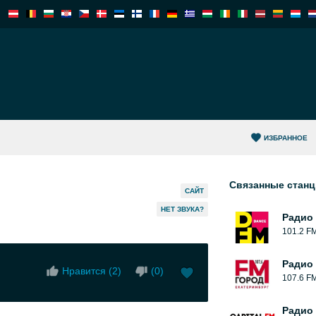
ИЗБРАННОЕ
Связанные стан
САЙТ
HЕТ ЗВУКА?
Радио
101.2 F
Радио
Нравится (
2
)
(
0
)
107.6 F
Радио 