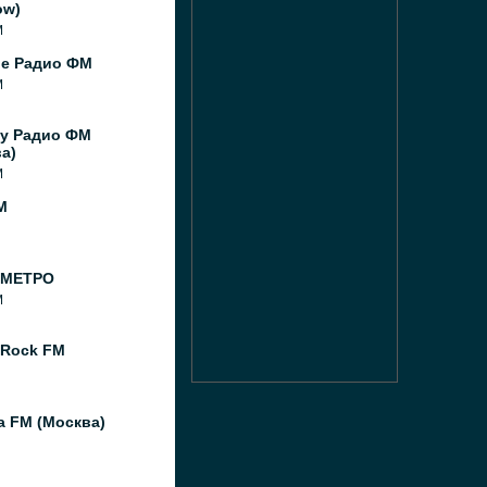
ow)
M
ое Радио ФМ
M
y Радио ФМ
а)
M
M
 МЕТРО
M
 Rock FM
а FM (Москва)