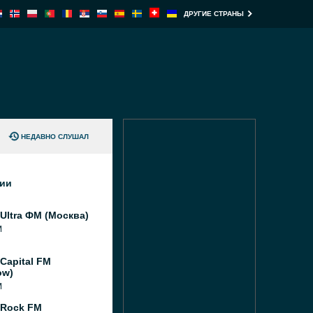
ДРУГИЕ СТРАНЫ
НЕДАВНО СЛУШАЛ
ции
Ultra ФМ (Москва)
M
Capital FM
ow)
M
 Rock FM