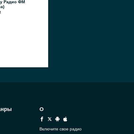
y Радио ФМ
а)
M
анры
О
Включите свое радио