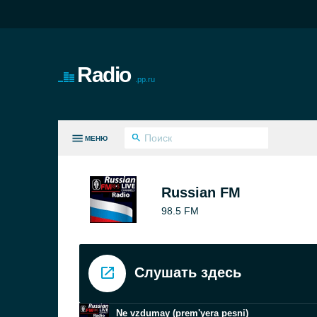
Radio
.pp.ru
МЕНЮ
СЕ ЖАНРЫ
Russian FM
98.5 FM
Слушать здесь
Ne vzdumay (prem'yera pesni)