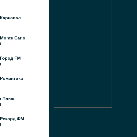
 Карнавал
Monte Carlo
M
 Город FM
M
 Романтика
а Плюс
M
 Рекорд ФМ
M