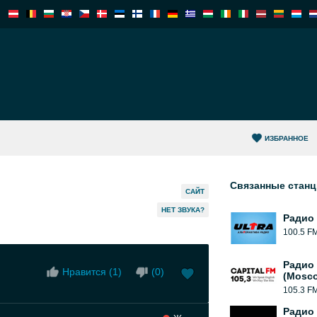
ИЗБРАННОЕ
Связанные стан
САЙТ
HЕТ ЗВУКА?
Радио 
100.5 F
Радио 
Нравится (
1
)
(
0
)
(Mosc
105.3 F
Радио