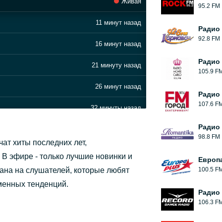
Живая
95.2 FM
11 минут назад
Радио
92.8 FM
16 минут назад
Радио 
21 минуту назад
105.9 F
26 минут назад
Радио
107.6 F
32 минуты назад
Радио
37 минут назад
98.8 FM
чат хиты последних лет,
medikov «Prorvomsya!»)
44 минуты назад
 В эфире - только лучшие новинки и
Европ
ана на слушателей, которые любят
100.5 F
49 минут назад
еменных тенденций.
Радио
54 минуты назад
106.3 F