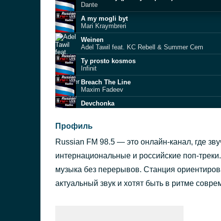
Dante
A my mogli byt
Mari Kraymbreri
Weinen
Adel Tawil feat. KC Rebell & Summer Cem
Ty prosto kosmos
Infinit
Breach The Line
Maxim Fadeev
Devchonka
Lesha Svik
Devochka tantsuy
Профиль
ARTIK & ASTI
Russian FM 98.5 — это онлайн-канал, где зву
Pryatalas' v vannoy (Marafon v podderzhku 
Mari Kraymbreri
интернациональные и российские поп-треки.
Ne puskayte tantsevat'
музыка без перерывов. Станция ориентиров
Timuran, Zell, Baterai feat. Aslam
актуальный звук и хотят быть в ритме совр
- Kity
BEZ PAROLYA feat. GURUDE