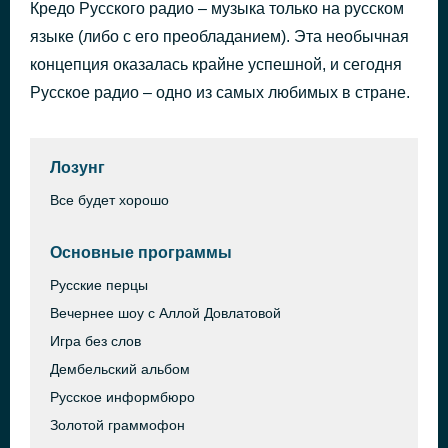
Кредо Русского радио – музыка только на русском
ЧТО-ТО НА РОДНОМ
55 минут назад
языке (либо с его преобладанием). Эта необычная
БИЛАН. ДИМА
концепция оказалась крайне успешной, и сегодня
Русское радио – одно из самых любимых в стране.
Лозунг
Все будет хорошо
Основные программы
Русские перцы
Вечернее шоу с Аллой Довлатовой
Игра без слов
Дембельский альбом
Русское информбюро
Золотой граммофон