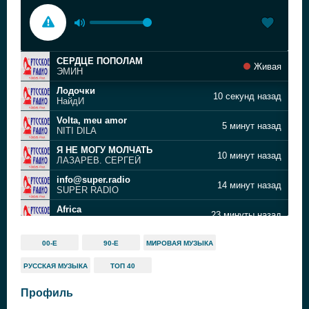
СЕРДЦЕ ПОПОЛАМ
Живая
ЭМИН
Лодочки
10 секунд назад
НайдИ
Volta, meu amor
5 минут назад
NITI DILA
Я НЕ МОГУ МОЛЧАТЬ
10 минут назад
ЛАЗАРЕВ. СЕРГЕЙ
info@super.radio
14 минут назад
SUPER RADIO
Africa
23 минуты назад
ФИЛАТОВ И КЭРАС FEAT. JOEZI & LIZWI
SUPER RADIO
31 минуту назад
00-Е
90-Е
МИРОВАЯ МУЗЫКА
SUPER RADIO
РУССКАЯ МУЗЫКА
ТОП 40
ЛЮБОВНАЯ
35 минут назад
АКМАЛЬ
Профиль
Cold Heart (PNAU remix)
39 минут назад
Elton John