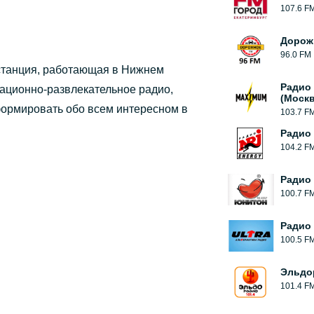
107.6 F
Дорож
96.0 FM
станция, работающая в Нижнем
Радио
мационно-развлекательное радио,
(Москв
формировать обо всем интересном в
103.7 F
Радио 
104.2 F
Радио
100.7 F
Радио 
100.5 F
Эльдо
101.4 F