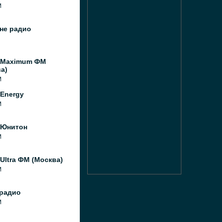
M
не радио
 Maximum ФМ
а)
M
Energy
M
 Юнитон
M
Ultra ФМ (Москва)
M
радио
M