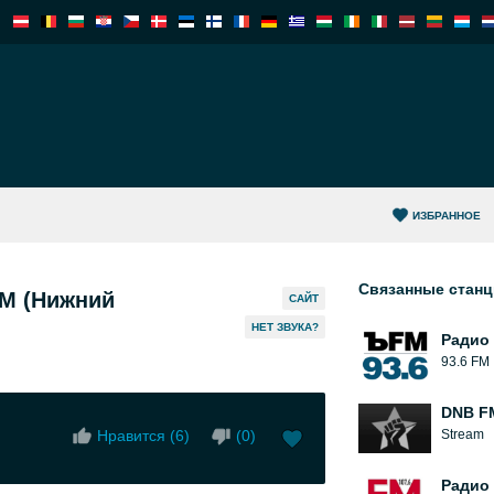
ИЗБРАННОЕ
Связанные стан
М (Нижний
САЙТ
HЕТ ЗВУКА?
Радио
93.6 FM
DNB F
Нравится (
6
)
(
0
)
Stream
Радио