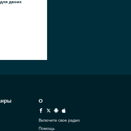
 для двоих
анры
О
Включите свое радио
Помощь