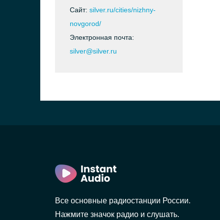
Сайт:
silver.ru/cities/nizhny-
novgorod/
Электронная почта:
silver@silver.ru
Все основные радиостанции России.
Нажмите значок радио и слушать.