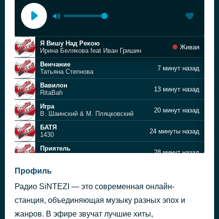
Я Вишу Над Рекою
Живая
Ирина Белякова feat Иван Гришин
Венчание
7 минут назад
Татьяна Степнова
Вавилон
13 минут назад
RitaBah
Игра
20 минут назад
В. Шаинский & М. Пляцковский
БАТЯ
24 минуты назад
1430
Приятель
28 минут назад
Sklifosovsky band
Время подарить себя
Профиль
33 минуты назад
Mogiland
Радио SiNTEZI — это современная онлайн-
Фиолетовые линзы
42 минуты назад
Lilu Jee
станция, объединяющая музыку разных эпох и
Качается небо
жанров. В эфире звучат лучшие хиты,
47 минут назад
Константин Русских