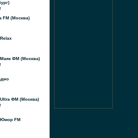
ург)
M
а FM (Москва)
Relax
 Маяк ФМ (Москва)
M
адио
Ultra ФМ (Москва)
M
 Юмор FM