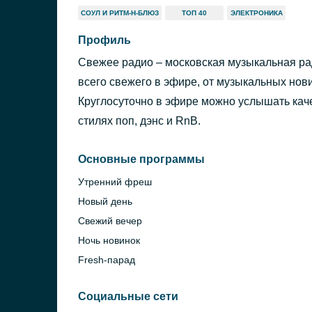
СОУЛ И РИТМ-Н-БЛЮЗ
ТОП 40
ЭЛЕКТРОНИКА
Профиль
Свежее радио – московская музыкальная р
всего свежего в эфире, от музыкальных нов
Круглосуточно в эфире можно услышать ка
стилях поп, дэнс и RnB.
Основные программы
Утренний фреш
Новый день
Свежий вечер
Ночь новинок
Fresh-парад
Социальные сети