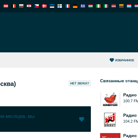
ИЗБРАННОЕ
Связанные стан
сква)
HЕТ ЗВУКА?
Радио
100.7 F
Радио 
чем месяцев, мы
104.2 F
Нравится (
0
)
(
0
)
Радио