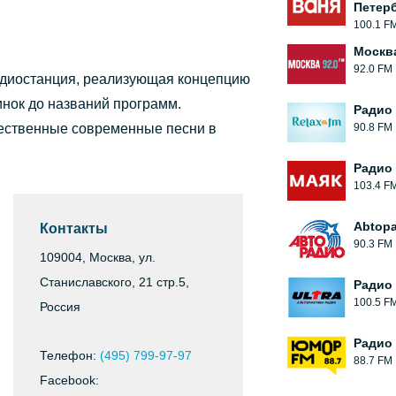
Петерб
100.1 F
Москв
92.0 FM
адиостанция, реализующая концепцию
инок до названий программ.
Радио 
чественные современные песни в
90.8 FM
Радио
103.4 F
Abtoр
Контакты
90.3 FM
109004, Москва, ул.
Станиславского, 21 стр.5,
Радио 
100.5 F
Россия
Радио
Телефон:
(495) 799-97-97
88.7 FM
Facebook: