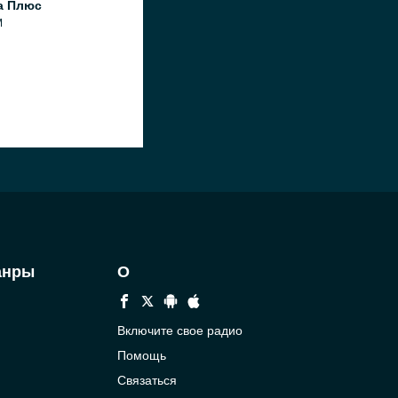
а Плюс
M
анры
О
Включите свое радио
Помощь
Связаться