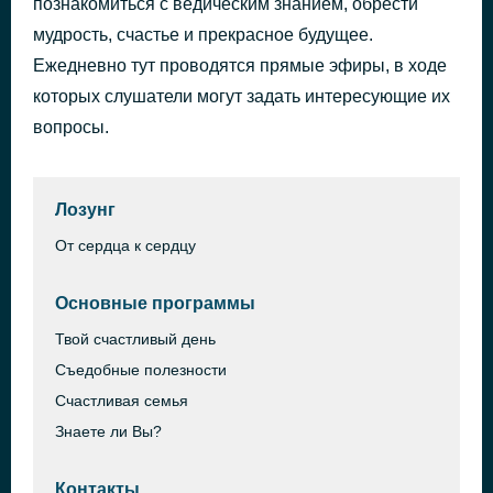
познакомиться с ведическим знанием, обрести
Pradera
мудрость, счастье и прекрасное будущее.
42 минуты назад
Deuter
Ежедневно тут проводятся прямые эфиры, в ходе
которых слушатели могут задать интересующие их
вопросы.
Лозунг
От сердца к сердцу
Основные программы
Твой счастливый день
Съедобные полезности
Счастливая семья
Знаете ли Вы?
Контакты