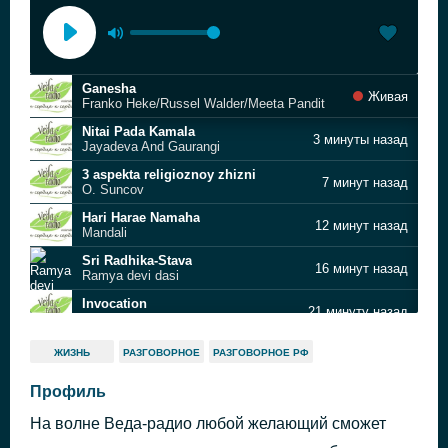
Ganesha
Живая
Franko Heke/Russel Walder/Meeta Pandit
Nitai Pada Kamala
3 минуты назад
Jayadeva And Gaurangi
3 aspekta religioznoy zhizni
7 минут назад
O. Suncov
Hari Harae Namaha
12 минут назад
Mandali
Sri Radhika-Stava
16 минут назад
Ramya devi dasi
Invocation
21 минуту назад
Devananda Pandit
Sunrise
26 минут назад
ЖИЗНЬ
РАЗГОВОРНОЕ
РАЗГОВОРНОЕ РФ
Deva Premal
Saturn
Профиль
33 минуты назад
Margot Reisinger
На волне Веда-радио любой желающий сможет
Krishna Manohar
37 минут назад
Sahil Jagtiani