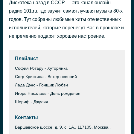
Дискотека назад в СССР — это канал онлайн-
{"status":0,"error":{"info":"\u042d\u0442\u043e \u0440\u0435\u043a\u043b\u0430\u043c\u0430 \u0438\u043b\u0438 \u0434\u0436\u0438\u043d\u0433\u043b","code":201,"debug":"","extra":[]},"errorCode":201,"result":"\u042d\u0442\u043e \u0440\u0435\u043a\u043b\u0430\u043c\u0430 \u0438\u043b\u0438 \u0434\u0436\u0438\u043d\u0433\u043b"} 0
2 дня назад
радио 101.ru, где звучит самая лучшая музыка 80-х
годов. Тут собраны любимые хиты отечественных
исполнителей, которые перенесут Вас в прошлое и
непременно подарят хорошее настроение.
Плейлист
София Ротару - Хуторянка
Corp Кристина - Ветер осенний
Лада Дэнс - Гонщик Любви
Игорь Николаев - День рождения
Шериф - Джулия
Контакты
Варшавское шоссе, д. 9, с. 1А,, 117105, Москва,,