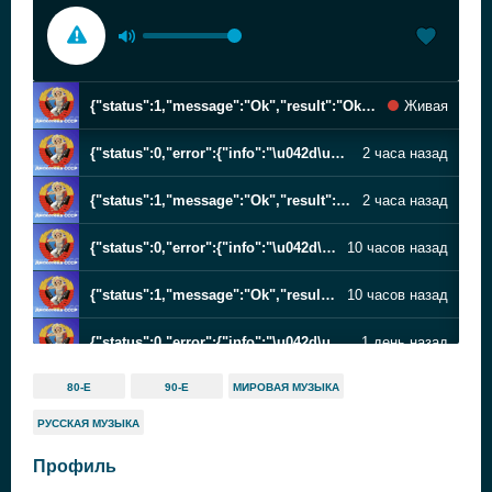
{"status":1,"message":"Ok","result":"Ok","errorCode":0} 0
Живая
{"status":0,"error":{"info":"\u042d\u0442\u043e \u0440\u0435\u043a\u043b\u0430\u043c\u0430 \u0438\u043b\u0438 \u0434\u0436\u0438\u043d\u0433\u043b","code":201,"debug":"","extra":[]},"errorCode":201,"result":"\u042d\u0442\u043e \u0440\u0435\u043a\u043b\u0430\u043c\u0430 \u0438\u043b\u0438 \u0434\u0436\u0438\u043d\u0433\u043b"} 0
2 часа назад
{"status":1,"message":"Ok","result":"Ok","errorCode":0} 0
2 часа назад
{"status":0,"error":{"info":"\u042d\u0442\u043e \u0440\u0435\u043a\u043b\u0430\u043c\u0430 \u0438\u043b\u0438 \u0434\u0436\u0438\u043d\u0433\u043b","code":201,"debug":"","extra":[]},"errorCode":201,"result":"\u042d\u0442\u043e \u0440\u0435\u043a\u043b\u0430\u043c\u0430 \u0438\u043b\u0438 \u0434\u0436\u0438\u043d\u0433\u043b"} 0
10 часов назад
{"status":1,"message":"Ok","result":"Ok","errorCode":0} 0
10 часов назад
{"status":0,"error":{"info":"\u042d\u0442\u043e \u0440\u0435\u043a\u043b\u0430\u043c\u0430 \u0438\u043b\u0438 \u0434\u0436\u0438\u043d\u0433\u043b","code":201,"debug":"","extra":[]},"errorCode":201,"result":"\u042d\u0442\u043e \u0440\u0435\u043a\u043b\u0430\u043c\u0430 \u0438\u043b\u0438 \u0434\u0436\u0438\u043d\u0433\u043b"} 0
1 день назад
{"status":1,"message":"Ok","result":"Ok","errorCode":0} 0
1 день назад
80-Е
90-Е
МИРОВАЯ МУЗЫКА
РУССКАЯ МУЗЫКА
{"status":0,"error":{"info":"\u042d\u0442\u043e \u0440\u0435\u043a\u043b\u0430\u043c\u0430 \u0438\u043b\u0438 \u0434\u0436\u0438\u043d\u0433\u043b","code":201,"debug":"","extra":[]},"errorCode":201,"result":"\u042d\u0442\u043e \u0440\u0435\u043a\u043b\u0430\u043c\u0430 \u0438\u043b\u0438 \u0434\u0436\u0438\u043d\u0433\u043b"} 0
1 день назад
Профиль
{"status":1,"message":"Ok","result":"Ok","errorCode":0} 0
1 день назад