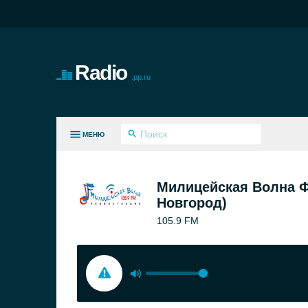
Radio
.pp.ru
МЕНЮ
СЕ ЖАНРЫ
Милицейская Волна 
Новгород)
105.9 FM