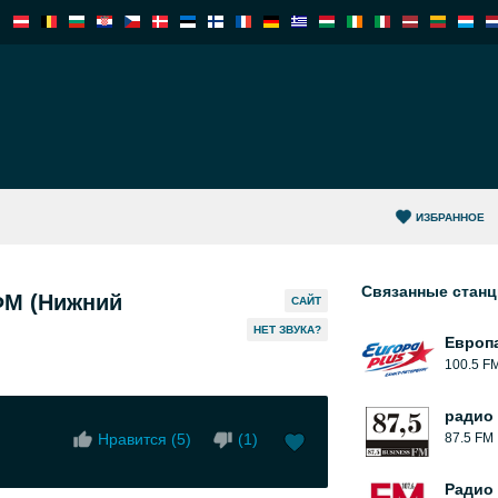
ИЗБРАННОЕ
Связанные стан
ФМ (Нижний
САЙТ
HЕТ ЗВУКА?
Европ
100.5 F
радио
Нравится (
5
)
(
1
)
87.5 FM
Радио