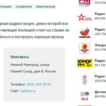
107.6 F
Я МУЗЫКА
САУНДТРЕКИ
ТЕМАТИЧЕСКОЕ
Радио
95.6 FM
ская радиостанция, девиз которой все
Радио
 милиция (полиция) стоит на страже их
100.7 F
биться и послушать хорошую музыку.
Эльдо
101.4 F
Контакты
Радио
Нижний Новгород, улица
88.7 FM
Окский Съезд, дом 8, Россия
Радио 
105.9 F
Телефон:
(831) 434-20-01
Сайт:
radiomv.ru
Детск
96.8 FM