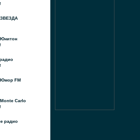
M
 ЗВЕЗДА
 Юнитон
M
радио
M
 Юмор FM
Monte Carlo
M
ое радио