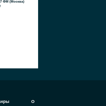
7 ФМ (Москва)
M
анры
О