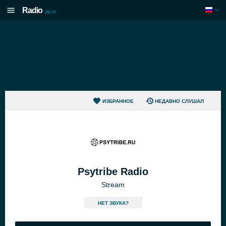
Radio
.pp.ru
ИЗБРАННОЕ
НЕДАВНО СЛУШАЛ
Psytribe Radio
Stream
HЕТ ЗВУКА?