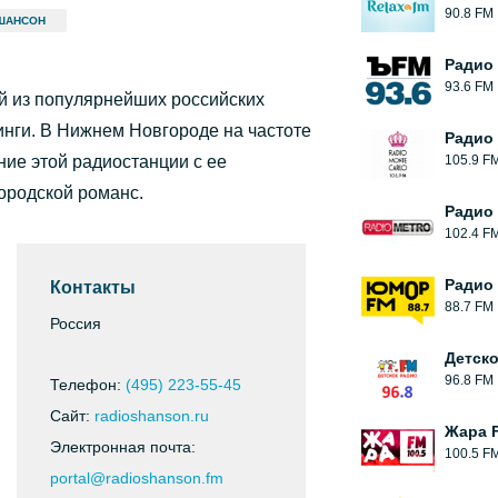
90.8 FM
ШАНСОН
Радио
93.6 FM
й из популярнейших российских
инги. В Нижнем Новгороде на частоте
Радио 
ие этой радиостанции с ее
105.9 F
ородской романс.
Радио
102.4 F
Радио
Контакты
88.7 FM
Россия
Детск
96.8 FM
Телефон:
(495) 223-55-45
Сайт:
radioshanson.ru
Жара 
Электронная почта:
100.5 F
portal@radioshanson.fm