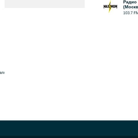
Радио
(Москв
103.7 F
hanson