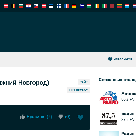
ИЗБРАННОЕ
Связанные стан
жний Новгород)
САЙТ
HЕТ ЗВУКА?
Abtoр
90.3 FM
радио
Нравится (
2
)
(
0
)
87.5 FM
Радио 