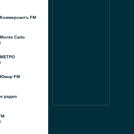
 Коммерсантъ FM
Monte Carlo
M
 МЕТРО
M
 Юмор FM
ое радио
FM
M