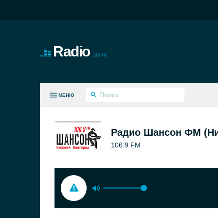
Radio
.pp.ru
МЕНЮ
СЕ ЖАНРЫ
Радио Шансон ФМ (Ни
106.9 FM